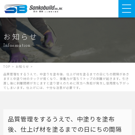
お知らせ
Information
TOP
>
お知らせ
>
品質管理をするうえで、中塗りを塗布後、仕上げ材を塗るまでの日にちの間隔があき
ますと中塗り材のタックが弱くなり、接着力が落ちてトップの剥離が起きます。引き
渡し後に剥離問題が生じますと塗り替えのために双方へ負担が発生し信用度も下がっ
てしまいます。仕上げには、十分な注意が必要です。
品質管理をするうえで、中塗りを塗布
後、仕上げ材を塗るまでの日にちの間隔