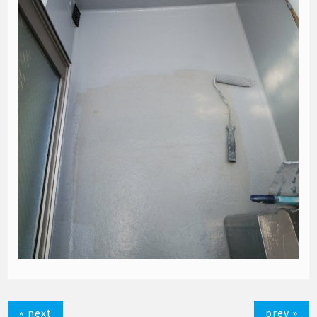
« next
prev »