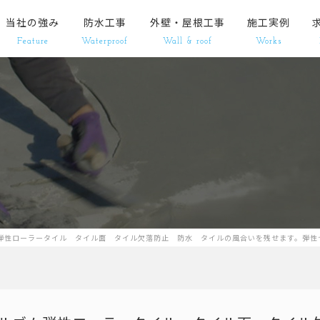
当社の強み
防水工事
外壁・屋根工事
施工実例
Feature
Waterproof
Wall & roof
Works
ム弾性ローラータイル タイル面 タイル欠落防止 防水 タイルの風合いを残せます。弾性