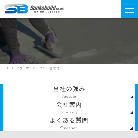
TOP
>
タグ : オーバーフロー管取付
当社の強み
Feature
会社案内
Company
よくある質問
Question