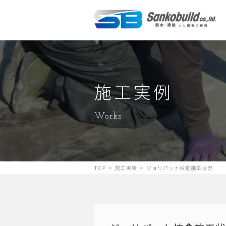
施工実例
Works
TOP
>
施工実績
>
ジョリパット校倉施工状況