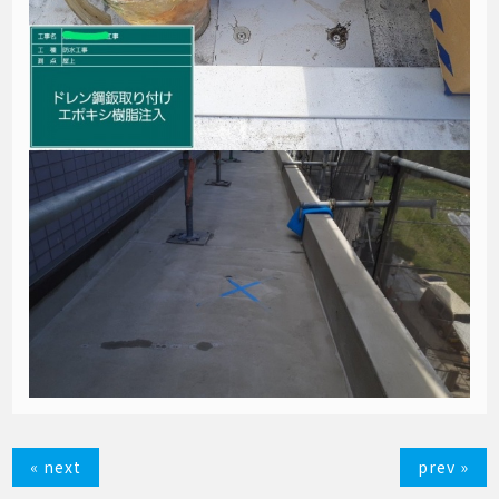
« next
prev »