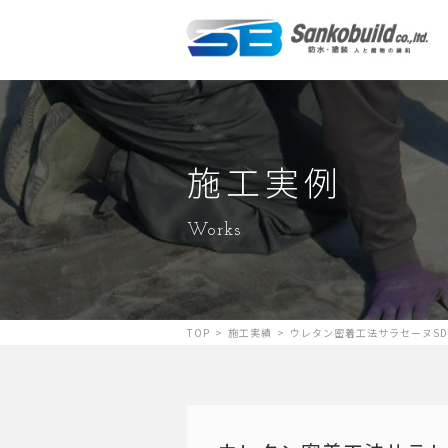
施工実例
Works
TOP
>
施工実績
>
ウレタン密着工法サラセーヌSD-