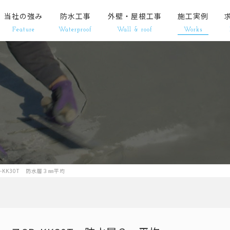
当社の強み
防水工事
外壁・屋根工事
施工実例
Feature
Waterproof
Wall & roof
Works
KK30T 防水層３㎜平均