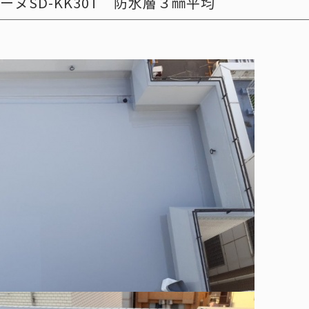
ヌSD-KK30T 防水層３㎜平均