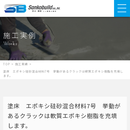
施工実例
Works
TOP
>
施工実績
>
塗床 エポキシ硅砂混合材料7号 挙動があるクラックは軟質エポキシ樹脂を充填し
ます。
塗床 エポキシ硅砂混合材料7号 挙動が
あるクラックは軟質エポキシ樹脂を充填
します。