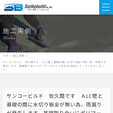
施工実例
Works
TOP
>
施工実績
>
サンコービルド 佐久間です ＡLC壁と基礎の間に水切り板金が無い為、雨漏りが
発生します。基礎取り合いにポリマーセメント防水を2回塗りトップで止水しまし
た。
サンコービルド 佐久間です ＡLC壁と
基礎の間に水切り板金が無い為、雨漏り
が発生します。基礎取り合いにポリマー